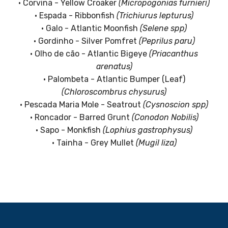
• Corvina - Yellow Croaker
(Micropogonias furnieri)
• Espada - Ribbonfish
(Trichiurus lepturus)
• Galo - Atlantic Moonfish
(Selene spp)
• Gordinho - Silver Pomfret
(Peprilus paru)
• Olho de cão - Atlantic Bigeye
(Priacanthus
arenatus)
• Palombeta - Atlantic Bumper (Leaf)
(Chloroscombrus chysurus)
• Pescada Maria Mole - Seatrout
(Cysnoscion spp)
• Roncador - Barred Grunt
(Conodon Nobilis)
• Sapo - Monkfish
(Lophius gastrophysus)
• Tainha - Grey Mullet
(Mugil liza)